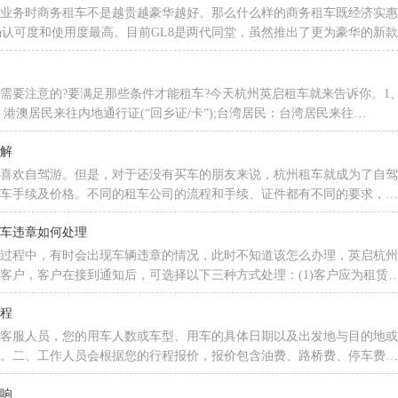
业务时商务租车不是越贵越豪华越好。那么什么样的商务租车既经济实惠又
场认可度和使用度最高。目前GL8是两代同堂，虽然推出了更为豪华的新
件
需要注意的?要满足那些条件才能租车?今天杭州英启租车就来告诉你。1、
：港澳居民来往内地通行证(“回乡证/卡”);台湾居民：台湾居民来往…
详解
喜欢自驾游。但是，对于还没有买车的朋友来说，杭州租车就成为了自驾
租车手续及价格。不同的租车公司的流程和手续、证件都有不同的要求，
租车违章如何处理
车过程中，有时会出现车辆违章的情况，此时不知道该怎么办理，英启杭
客户，客户在接到通知后，可选择以下三种方式处理：(1)客户应为租赁
流程
的客服人员，您的用车人数或车型、用车的具体日期以及出发地与目的地
格。二、工作人员会根据您的行程报价，报价包含油费、路桥费、停车费
影响