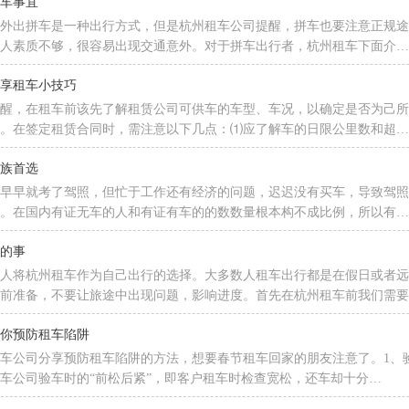
拼车事宜
，外出拼车是一种出行方式，但是杭州租车公司提醒，拼车也要注意正规
个人素质不够，很容易出现交通意外。对于拼车出行者，杭州租车下面介
分享租车小技巧
提醒，在租车前该先了解租赁公司可供车的车型、车况，以确定是否为己
况。在签定租赁合同时，需注意以下几点：⑴应了解车的日限公里数和超
车族首选
人早早就考了驾照，但忙于工作还有经济的问题，迟迟没有买车，导致驾
开。在国内有证无车的人和有证有车的的数数量根本构不成比例，所以有
解的事
的人将杭州租车作为自己出行的选择。大多数人租车出行都是在假日或者
提前准备，不要让旅途中出现问题，影响进度。首先在杭州租车前我们需
教你预防租车陷阱
车公司分享预防租车陷阱的方法，想要春节租车回家的朋友注意了。1、
车公司验车时的“前松后紧”，即客户租车时检查宽松，还车却十分…