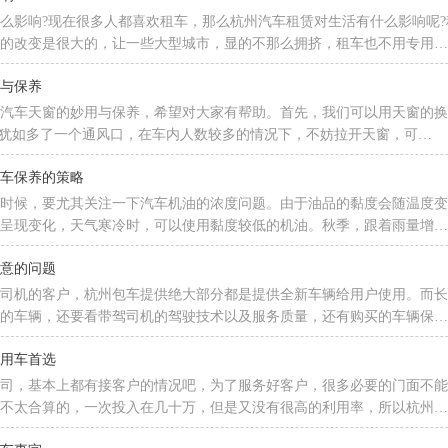
么影响?现在很多人都喜欢租车，那么杭州汽车租赁对生活有什么影响呢
活的改变是很大的，让一些大型城市，显的不那么拥挤，租车也不用专用
用与保养
讲汽车天窗的妙用与保养，希望对大家有帮助。首先，我们可以用天窗的
就犹如多了一个通风口，在车内人数较多的情况下，不妨拉开天窗，可…
汽车保养的策略
的时候，要尤其关注一下汽车机油的浓度问题。由于油品的黏度会随温度
度呈现变化，天气寒冷时，可以使用黏度较低的机油。秋季，跟着雨量增
注意的问题
带司机的客户，杭州包车提供绝大部分都是提供全新车辆给用户使用。而
司的车辆，还要看带驾司机的驾驶技术以及服务质量，还有购买的车辆保
议用车首选
公司，基本上都有接客户的情况吧，为了服务好客户，很多必要的门面不
是不太合算的，一次投入在几十万，但是又没有很高的利用率，所以杭州