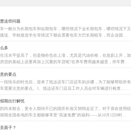
清楚这些问题
车一般分为长期包车和短期包车，哪些情况下会长期包车，哪些情况下又
班接送、学校接送学生等情况下都会需要包车大巴长期租车，而企业团…
这么多
的生活水平提高了，但是物价也在上涨，尤其是汽油价格，在急剧上升，
房贷的基础上还要再加上沉重的车贷呢?在养车费用越来越贵，停车费…
注意的要点
过一段快乐的时光后，迎来了抵达还车门店还车的步骤，为了能够帮助所
车需要注意的要点。1、抵达还车门店后工作人员会对车辆进行检查，…
的假期出行解忧
余韵尚未散去，更令人期待不已的国庆长假又悄悄走近了。对于喜欢使用
假期全国各地的车主都能够享受“高速免费”的福利——从10月1日0时…
不丢面子？