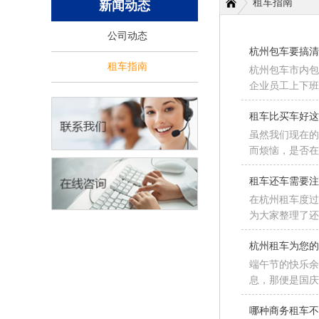
租车指南
新闻动态
公司动态
杭州包车要搞
租车指南
杭州包车市内包
企业员工上下
租车比买车好
虽然我们现在
而烦恼，是否在
租车还车需要
在杭州租车度
为大家整理了还
杭州租车为您
端午节的快乐
息，那便是国庆
哪种商务租车